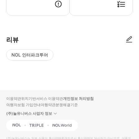
리뷰
NOL 인터파크투어
NOL
별
사
에서
점
진/
작성
높
동
된
은
영
리뷰
순
상
이용약관
위치기반서비스 이용약관
개인정보 처리방침
입니
여행자보험 가입안내
여행약관
분쟁해결기준
다.
(주)놀유니버스 사업자 정보
별
사
NOL
Triple
Interpark Global
점
진/
높
동
(주)놀유니버스
는 일부 상품의 통신판매중개자로서 통신판매의 당사자가 아니므로, 상품의