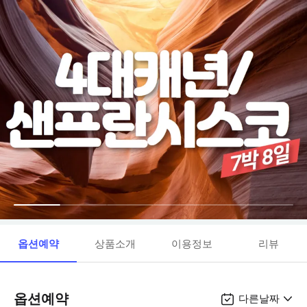
옵션예약
상품소개
이용정보
리뷰
옵션예약
다른날짜