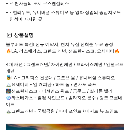
✓ 천사들의 도시 로스앤젤레스
- 헐리우드, 유니버셜 스튜디오 등 영화 상업의 중심지로도
명성이 자자한 곳
상품설명
블루버드 특전! 신규 예약시, 현지 유심 선착순 무료 증정
🔥LA, 라스베가스, 그랜드 캐년, 샌프란시스코, 요세미티🔥
4대 캐년 : 그랜드캐년/ 자이언캐년 / 브라이스캐년 / 앤텔로프
캐년
👼LA - 그리피스 천문대 / 그로브 몰 / 유니버셜 스튜디오
🏔️요세미티 - 엘 캐피탄 / 하프 돔 / 면사포 폭포
🌉샌프란시스코 - 피셔맨즈 워프 / 금문교 / 실리콘 밸리
🪩라스베가스 - 웰컴 사인보드 / 벨라지오 분수 / 링크 프롬네
이드
⛰️그랜드캐년 - 국립공원 / 마더 포인트 / 데저트 뷰 포인트