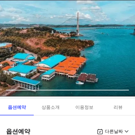
옵션예약
상품소개
이용정보
리뷰
옵션예약
다른날짜