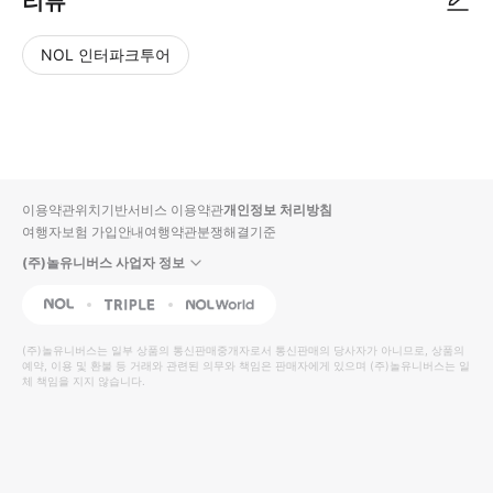
리뷰
NOL 인터파크투어
NOL
별
사
에서
점
진/
작성
높
동
된
은
영
리뷰
순
상
이용약관
위치기반서비스 이용약관
개인정보 처리방침
입니
여행자보험 가입안내
여행약관
분쟁해결기준
다.
(주)놀유니버스 사업자 정보
별
사
NOL
Triple
Interpark Global
점
진/
높
동
(주)놀유니버스
는 일부 상품의 통신판매중개자로서 통신판매의 당사자가 아니므로, 상품의
예약, 이용 및 환불 등 거래와 관련된 의무와 책임은 판매자에게 있으며
은
영
(주)놀유니버스
는 일
체 책임을 지지 않습니다.
순
상