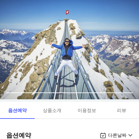
옵션예약
상품소개
이용정보
리뷰
옵션예약
다른날짜