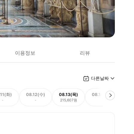
이용정보
리뷰
다른날짜
.11(화)
08.12(수)
08.13(목)
08.14(금)
08.
-
-
215,607원
-