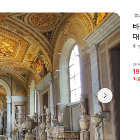
즉
바
대
255
19
최