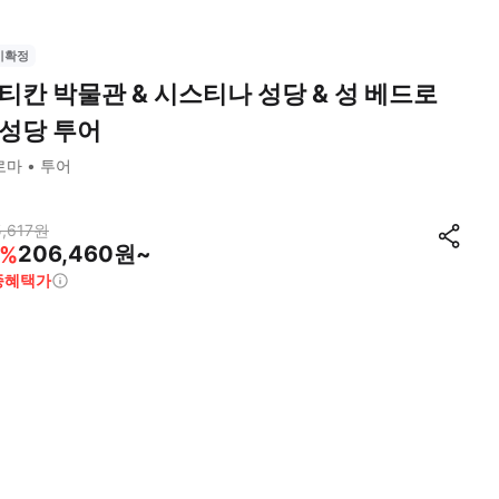
시확정
티칸 박물관 & 시스티나 성당 & 성 베드로
성당 투어
로마
투어
,617
원
206,460원~
%
종혜택가