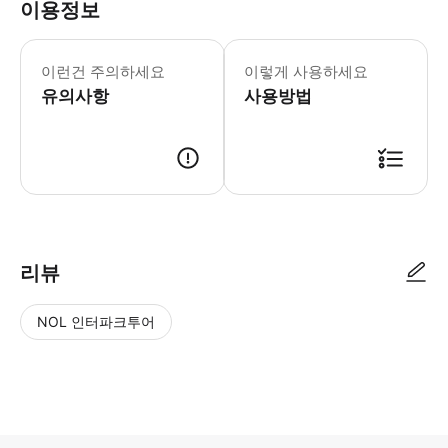
이용정보
모든 참가자는 체중 45kg-118kg (
이런건 주의하세요
이렇게 사용하세요
유의사항
사용방법
● 예약접수 후 확정이 되면 이용가능합니다. ● 바우처에 안내된 사용 방법
리뷰
NOL 인터파크투어
NOL
별
사
에서
점
진/
작성
높
동
된
은
영