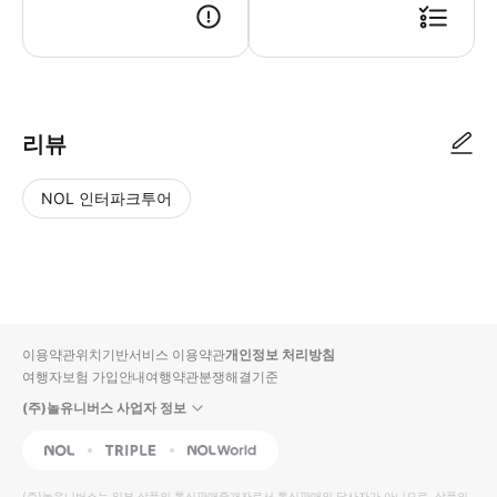
1. 날씨, 도로 상황 또는 기타 이유로 인해 여행 일정이 조정될 수 있으
리뷰
NOL 인터파크투어
NOL
별
사
에서
점
진/
작성
높
동
된
은
영
리뷰
순
상
이용약관
위치기반서비스 이용약관
개인정보 처리방침
입니
여행자보험 가입안내
여행약관
분쟁해결기준
다.
(주)놀유니버스 사업자 정보
별
사
NOL
Triple
Interpark Global
점
진/
높
동
(주)놀유니버스
는 일부 상품의 통신판매중개자로서 통신판매의 당사자가 아니므로, 상품의