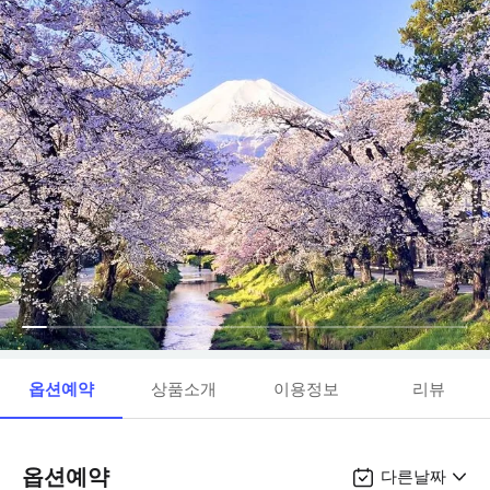
옵션예약
상품소개
이용정보
리뷰
옵션예약
다른날짜