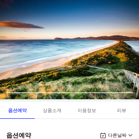
옵션예약
상품소개
이용정보
리뷰
옵션예약
다른날짜