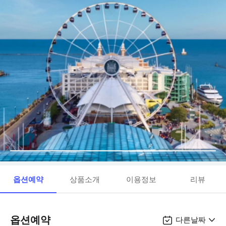
옵션예약
상품소개
이용정보
리뷰
옵션예약
다른날짜