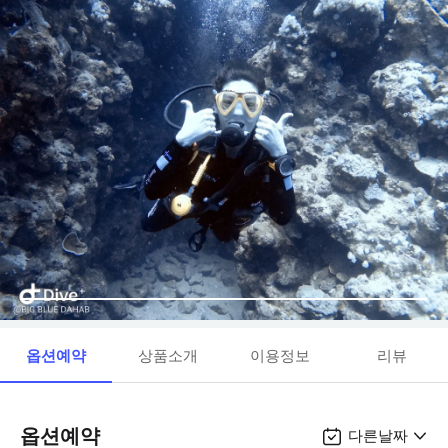
옵션예약
상품소개
이용정보
리뷰
옵션예약
다른날짜