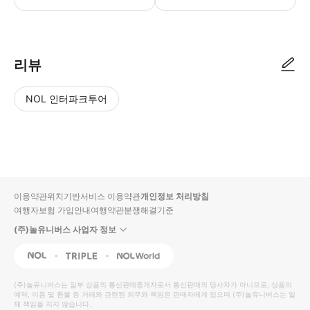
리뷰
NOL 인터파크투어
NOL
별
사
에서
점
진/
작성
높
동
된
은
영
리뷰
순
상
이용약관
위치기반서비스 이용약관
개인정보 처리방침
입니
여행자보험 가입안내
여행약관
분쟁해결기준
다.
(주)놀유니버스 사업자 정보
별
사
NOL
Triple
Interpark Global
점
진/
높
동
(주)놀유니버스
는 일부 상품의 통신판매중개자로서 통신판매의 당사자가 아니므로, 상품의
예약, 이용 및 환불 등 거래와 관련된 의무와 책임은 판매자에게 있으며
은
영
(주)놀유니버스
는 일
체 책임을 지지 않습니다.