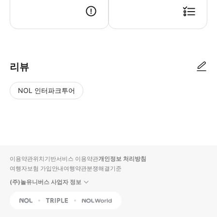
리뷰
NOL 인터파크투어
NOL
별
사
에서
점
진/
작성
높
동
된
은
영
리뷰
순
상
이용약관
위치기반서비스 이용약관
개인정보 처리방침
입니
여행자보험 가입안내
여행약관
분쟁해결기준
다.
(주)놀유니버스 사업자 정보
별
사
NOL
Triple
Interpark Global
점
진/