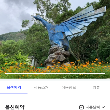
옵션예약
상품소개
이용정보
리뷰
옵션예약
다른날짜