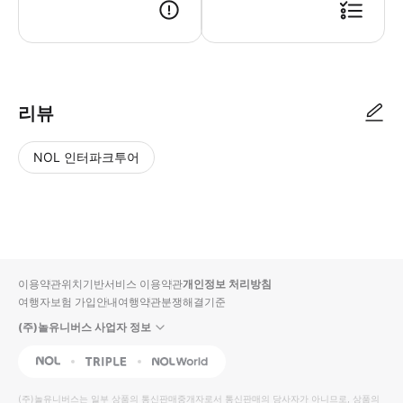
리뷰
NOL 인터파크투어
NOL
별
사
에서
점
진/
작성
높
동
된
은
영
리뷰
순
상
이용약관
위치기반서비스 이용약관
개인정보 처리방침
입니
여행자보험 가입안내
여행약관
분쟁해결기준
다.
(주)놀유니버스 사업자 정보
별
사
NOL
Triple
Interpark Global
점
진/
높
동
(주)놀유니버스
는 일부 상품의 통신판매중개자로서 통신판매의 당사자가 아니므로, 상품의