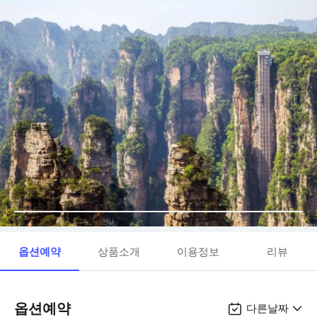
옵션예약
상품소개
이용정보
리뷰
옵션예약
다른날짜