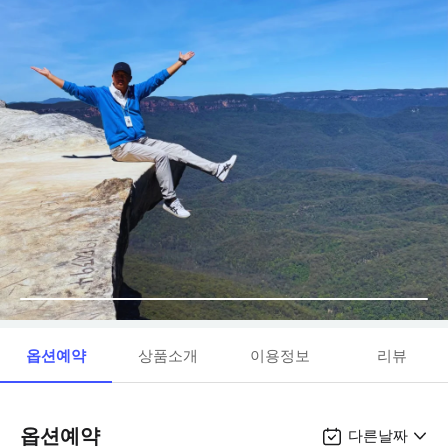
옵션예약
상품소개
이용정보
리뷰
옵션예약
다른날짜