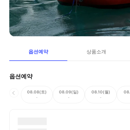
옵션예약
상품소개
옵션예약
08.08(토)
08.09(일)
08.10(월)
08
-
-
-