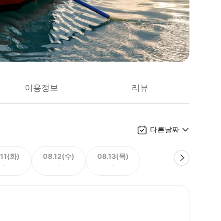
이용정보
리뷰
다른날짜
.11(화)
08.12(수)
08.13(목)
-
-
-