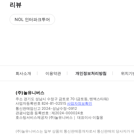
리뷰
NOL 인터파크투어
NOL
에서 작성된 리뷰 입니다.
별점 높은순
별점 높은순
회사소개
이용약관
개인정보처리방침
위치기
(주)놀유니버스
주소
경기도 성남시 수정구 금토로 70 (금토동, 텐엑스타워)
사업자등록번호
824-81-02515
사업자정보확인
통신판매업신고
2024-성남수정-0912
관광사업증 등록번호 : 제2024-000024호
호스팅서비스제공자 (주)놀유니버스｜ 대표이사 이철웅
(주)놀유니버스
는 일부 상품의 통신판매중개자로서 통신판매의 당사자가 아니