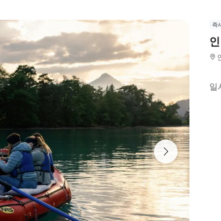
즉
인
일