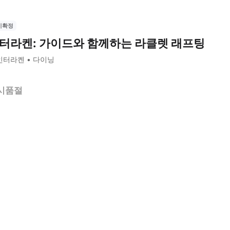
시확정
터라켄: 가이드와 함께하는 라클렛 래프팅
인터라켄
다이닝
시품절