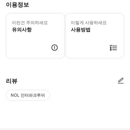
이용정보
이런건 주의하세요
이렇게 사용하세요
유의사항
사용방법
리뷰
NOL 인터파크투어
NOL
별
사
에서
점
진/
작성
높
동
된
은
영