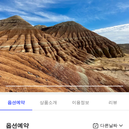
옵션예약
상품소개
이용정보
리뷰
옵션예약
다른날짜