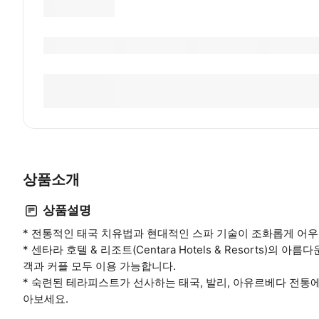
상품소개
상품설명
* 전통적인 태국 치유법과 현대적인 스파 기술이 조화롭게 어
* 센타라 호텔 & 리조트(Centara Hotels & Resorts)
객과 커플 모두 이용 가능합니다.
* 숙련된 테라피스트가 선사하는 태국, 발리, 아유르베다 전통
아보세요.