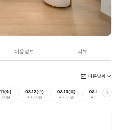
이용정보
리뷰
다른날짜
.11(화)
08.12(수)
08.13(목)
08.14(금)
08.
,888원
46,888원
46,888원
46,888원
46,