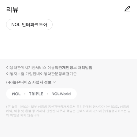
리뷰
NOL 인터파크투어
NOL
별
사
에서
점
진/
작성
높
동
된
은
영
리뷰
순
상
이용약관
위치기반서비스 이용약관
개인정보 처리방침
입니
여행자보험 가입안내
여행약관
분쟁해결기준
다.
(주)놀유니버스 사업자 정보
별
사
NOL
Triple
Interpark Global
점
진/
높
동
(주)놀유니버스
는 일부 상품의 통신판매중개자로서 통신판매의 당사자가 아니므로, 상품의
예약, 이용 및 환불 등 거래와 관련된 의무와 책임은 판매자에게 있으며
은
영
(주)놀유니버스
는 일
체 책임을 지지 않습니다.
순
상