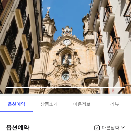
옵션예약
상품소개
이용정보
리뷰
옵션예약
다른날짜