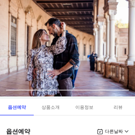
옵션예약
상품소개
이용정보
리뷰
옵션예약
다른날짜