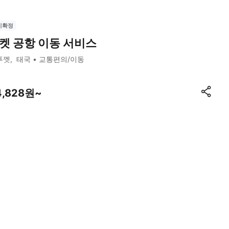
시확정
켓 공항 이동 서비스
푸껫
태국
교통편의/이동
4,828원~