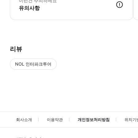
이런건 주의하세요
유의사항
● 예약접수 후 확정이 되면 이용가능합니다. ● 바우처에 안내된 사용 
리뷰
NOL 인터파크투어
NOL
에서 작성된 리뷰 입니다.
별점 높은순
별점 높은순
회사소개
이용약관
개인정보처리방침
위치기