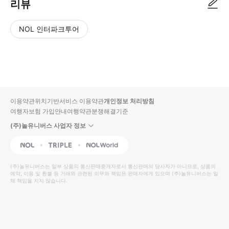
리뷰
NOL 인터파크투어
NOL
별
사
에서
점
진/
작성
높
동
된
은
영
리뷰
순
상
이용약관
위치기반서비스 이용약관
개인정보 처리방침
입니
여행자보험 가입안내
여행약관
분쟁해결기준
다.
(주)놀유니버스 사업자 정보
별
사
NOL
Triple
Interpark Global
점
진/
높
동
(주)놀유니버스
는 일부 상품의 통신판매중개자로서 통신판매의 당사자가 아니므로, 상품의
예약, 이용 및 환불 등 거래와 관련된 의무와 책임은 판매자에게 있으며
은
영
(주)놀유니버스
는 일
체 책임을 지지 않습니다.
순
상