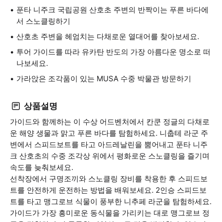
푼타 니주크 국립공원 산호초 주변의 반짝이는 푸른 바다에
서 스노클링하기
산호초 주변을 헤엄치는 다채로운 열대어를 찾아보세요.
투어 가이드를 따라 유카탄 반도의 가장 아름다운 명소로 떠
나보세요.
가라앉은 조각품이 있는 MUSA 수중 박물관 방문하기
상품설명
가이드와 함께하는 이 수상 어드벤처에서 칸쿤 정글의 다채로
운 해양 생물과 맑고 푸른 바다를 탐험하세요. 니춥테 라군 주
변에서 스피드보트를 타고 아드레날린을 뿜어내고 푼타 니주
크 산호초의 수중 조각상 위에서 평화로운 스노클링을 즐기며
속도를 늦춰보세요.
선착장에서 구명조끼와 스노클링 장비를 착용한 후 스피드보
트를 안전하게 운전하는 방법을 배워보세요. 2인승 스피드보
트를 타고 맹그로브 식물이 풍부한 니추페 라군을 탐험하세요.
가이드가 가장 흥미로운 동식물을 가리키는 대로 맹그로브 정