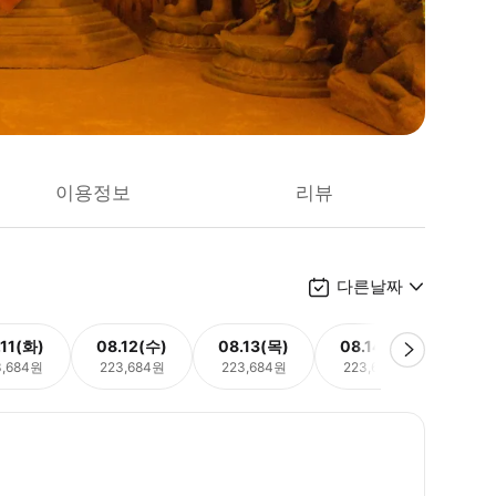
이용정보
리뷰
다른날짜
.11(화)
08.12(수)
08.13(목)
08.14(금)
08.
3,684원
223,684원
223,684원
223,684원
223