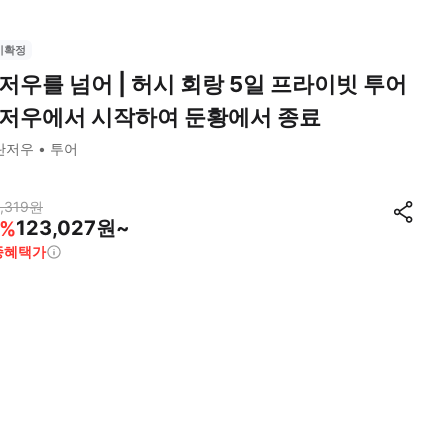
시확정
저우를 넘어 | 허시 회랑 5일 프라이빗 투어
저우에서 시작하여 둔황에서 종료
란저우
투어
,319
원
123,027원~
%
종혜택가