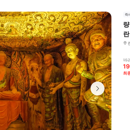
즉
량
란
152
19
최