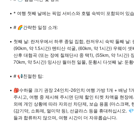
* 여행 첫째 날에는 픽업 서비스와 호텔 숙박이 포함되어 있
# 🌈간략한 일정 소개:
첫째 날: 란저우에서 하루 종일 집합, 란저우시 숙박 둘째 날: 란
(90km, 약 1.5시간) 톈티산 석굴, (60km, 약 1시간) 우웨이 
산후 대협곡 (또는 장예 칠채단샤 중 택1), (55km, 약 1시간) 장
70km, 약 5시간) 밍사산 월아천 일몰, 둔황시 다섯째 날: 
# 📢친절한 팁:
🎒수하물 크기 권장 24인치-26인치 여행 가방 1개 + 배낭 1개 
주시고, 여행 중 제시해 주시면 단체 할인 티켓 차액을 현장에
외에 개인 상황에 따라 자외선 차단제, 보습 용품 (마스크팩, 핸
(감기약, 소화제, 멀미약 등), 선글라스 등을 휴대하십시오. 
들과 합류하지 않으며, 여행 시간이 더 자유롭습니다.