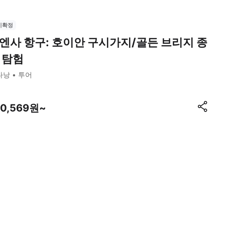
시확정
엔사 항구: 호이안 구시가지/골든 브리지 종
 탐험
다낭
투어
00,569원~