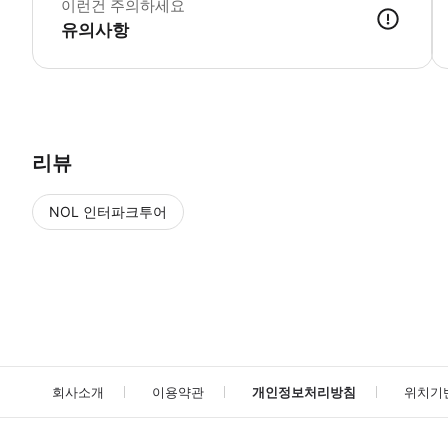
이런건 주의하세요
유의사항
● 예약접수 후 확정이 되면 이용가능합니다. ● 바우처에 안내된 사용 
리뷰
NOL 인터파크투어
NOL
에서 작성된 리뷰 입니다.
별점 높은순
별점 높은순
회사소개
이용약관
개인정보처리방침
위치기