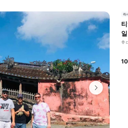
즉
티
일
1