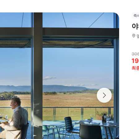
즉
야
30
19
최