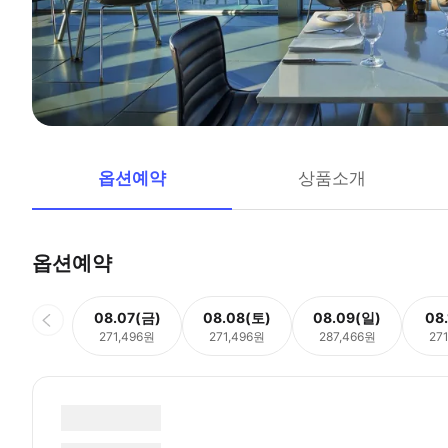
옵션예약
상품소개
옵션예약
08.07(금)
08.08(토)
08.09(일)
08
271,496원
271,496원
287,466원
27