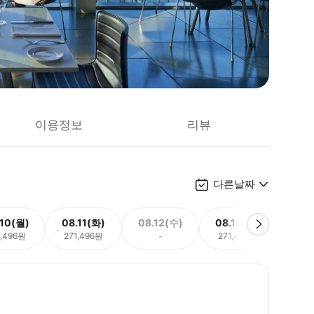
이용정보
리뷰
다른날짜
.10(월)
08.11(화)
08.12(수)
08.13(목)
08.
1,496원
271,496원
-
271,496원
271