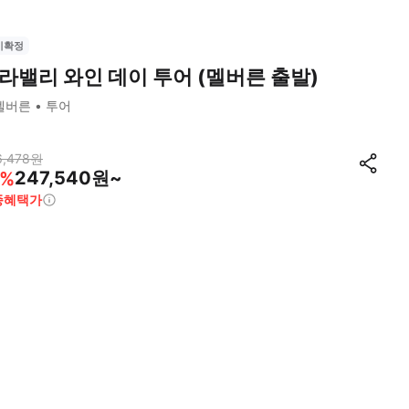
시확정
라밸리 와인 데이 투어 (멜버른 출발)
멜버른
투어
6,478
원
247,540원~
%
종혜택가