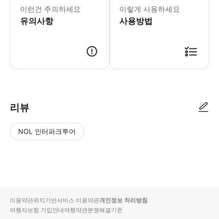
이런건 주의하세요
이렇게 사용하세요
유의사항
사용방법
리뷰
NOL 인터파크투어
NOL
별
사
에서
점
진/
작성
높
동
된
은
영
리뷰
순
상
이용약관
위치기반서비스 이용약관
개인정보 처리방침
입니
여행자보험 가입안내
여행약관
분쟁해결기준
다.