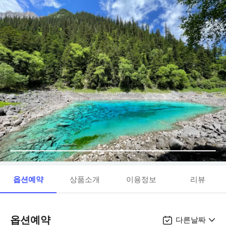
옵션예약
상품소개
이용정보
리뷰
옵션예약
다른날짜