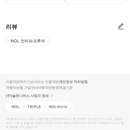
● 예약접수 후 확정이 되면 이용가능합니다. ● 바우처에 안내된 사용 방법
리뷰
NOL 인터파크투어
NOL
별
사
에서
점
진/
작성
높
동
된
은
영
리뷰
순
상
이용약관
위치기반서비스 이용약관
개인정보 처리방침
입니
여행자보험 가입안내
여행약관
분쟁해결기준
다.
(주)놀유니버스 사업자 정보
별
사
NOL
Triple
Interpark Global
점
진/
높
동
(주)놀유니버스
는 일부 상품의 통신판매중개자로서 통신판매의 당사자가 아니므로, 상품의
예약, 이용 및 환불 등 거래와 관련된 의무와 책임은 판매자에게 있으며
은
영
(주)놀유니버스
는 일
체 책임을 지지 않습니다.
순
상