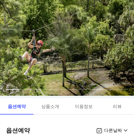
옵션예약
상품소개
이용정보
리뷰
옵션예약
다른날짜