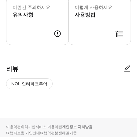
이런건 주의하세요
이렇게 사용하세요
유의사항
사용방법
▶ 사용방법 * 예약 시간보다 30분 일찍 도착합니다. * 개찰구로 바로 가서 
리뷰
NOL 인터파크투어
NOL
별
사
에서
점
진/
작성
높
동
된
은
영
리뷰
순
상
이용약관
위치기반서비스 이용약관
개인정보 처리방침
입니
여행자보험 가입안내
여행약관
분쟁해결기준
다.