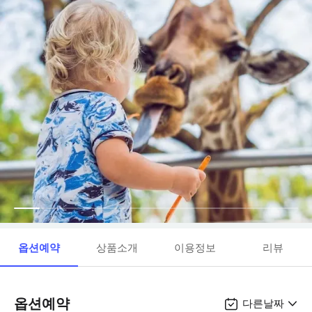
옵션예약
상품소개
이용정보
리뷰
옵션예약
다른날짜