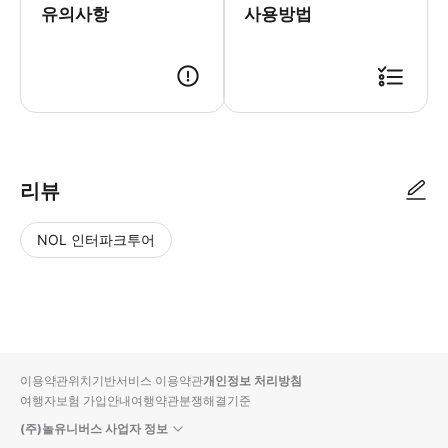
유의사항
사용방법
• 예약 시 1일 내로 카카오톡 알림톡이 전송됩니다. • 해당 알림톡 확인 
리뷰
NOL 인터파크투어
NOL
별
사
에서
점
진/
작성
높
동
된
은
영
리뷰
순
상
이용약관
위치기반서비스 이용약관
개인정보 처리방침
입니
여행자보험 가입안내
여행약관
분쟁해결기준
다.
(주)놀유니버스 사업자 정보