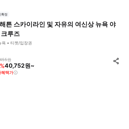
시확정
해튼 스카이라인 및 자유의 여신상 뉴욕 야
 크루즈
뉴욕
티켓/입장권
,455
원
40,752원~
%
종혜택가