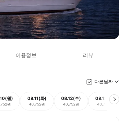
이용정보
리뷰
다른날짜
.10(월)
08.11(화)
08.12(수)
08.13(목)
08.
,752원
40,752원
40,752원
40,752원
40,