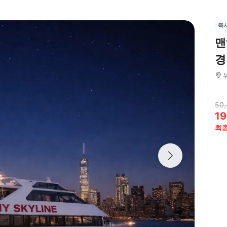
즉
맨
경
50
19
최