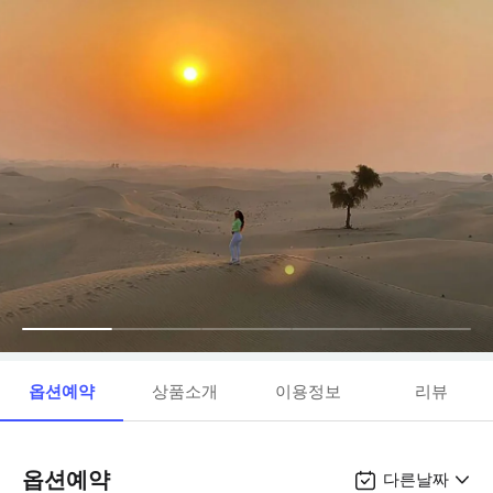
옵션예약
상품소개
이용정보
리뷰
옵션예약
다른날짜