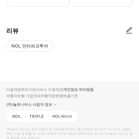
▶ 사용방법 * 집합 장소의 직원에게 스마트폰 티켓을 보여주세요. ▶ 구매
리뷰
NOL 인터파크투어
NOL
별
사
에서
점
진/
작성
높
동
된
은
영
리뷰
순
상
이용약관
위치기반서비스 이용약관
개인정보 처리방침
입니
여행자보험 가입안내
여행약관
분쟁해결기준
다.
(주)놀유니버스 사업자 정보
별
사
NOL
Triple
Interpark Global
점
진/
높
동
(주)놀유니버스
는 일부 상품의 통신판매중개자로서 통신판매의 당사자가 아니므로, 상품의
예약, 이용 및 환불 등 거래와 관련된 의무와 책임은 판매자에게 있으며
은
영
(주)놀유니버스
는 일
체 책임을 지지 않습니다.