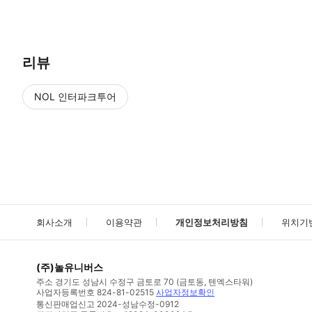
● 예약접수 후 확정이 되면 이용가능합니다. ● 바우처에 안내된 사용 
리뷰
NOL 인터파크투어
NOL
에서 작성된 리뷰 입니다.
별점 높은순
별점 높은순
회사소개
이용약관
개인정보처리방침
위치기
(주)놀유니버스
주소
경기도 성남시 수정구 금토로 70 (금토동, 텐엑스타워)
사업자등록번호
824-81-02515
사업자정보확인
통신판매업신고
2024-성남수정-0912