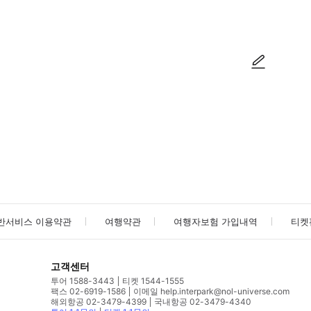
방법을 확인한 후 이용해 주시기 바랍니다. ● 48시간 이내에 바우처를 받지 
사진/동영상
사진/동영상
반서비스 이용약관
여행약관
여행자보험 가입내역
티켓
고객센터
투어 1588-3443
티켓 1544-1555
팩스 02-6919-1586
이메일 help.interpark@nol-universe.com
해외항공 02-3479-4399
국내항공 02-3479-4340