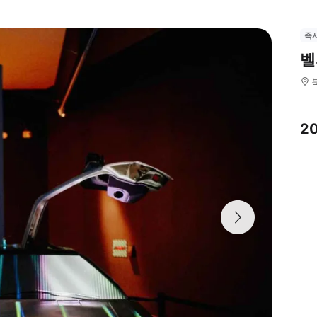
즉
벨
2