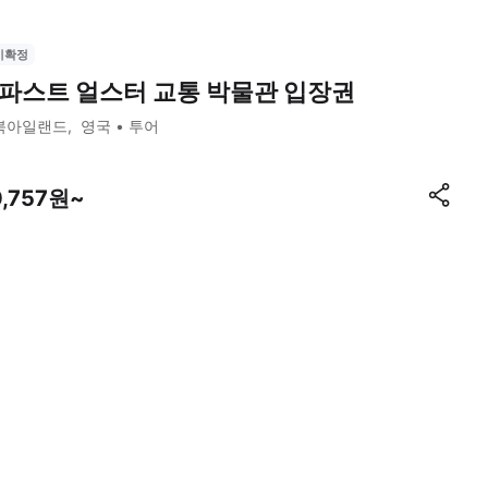
시확정
파스트 얼스터 교통 박물관 입장권
북아일랜드
영국
투어
0,757원~