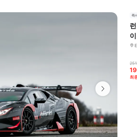
즉
런
이
E
251
19
최