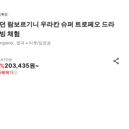
시확정
던 람보르기니 우라칸 슈퍼 트로페오 드라
빙 체험
ngland
영국
티켓/입장권
,872
원
203,435원~
%
종혜택가