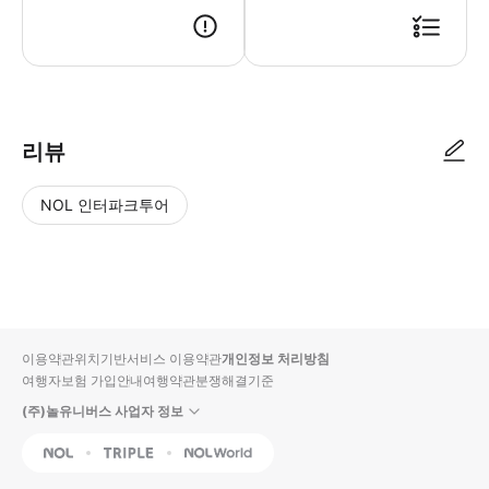
리뷰
NOL 인터파크투어
NOL
별
사
에서
점
진/
작성
높
동
된
은
영
리뷰
순
상
이용약관
위치기반서비스 이용약관
개인정보 처리방침
입니
여행자보험 가입안내
여행약관
분쟁해결기준
다.
(주)놀유니버스 사업자 정보
별
사
NOL
Triple
Interpark Global
점
진/