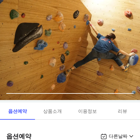
옵션예약
상품소개
이용정보
리뷰
옵션예약
다른날짜