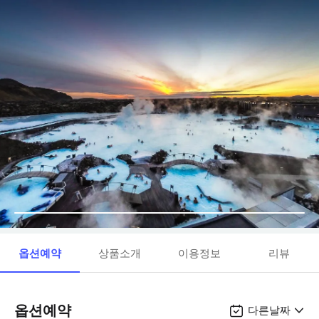
옵션예약
상품소개
이용정보
리뷰
옵션예약
다른날짜