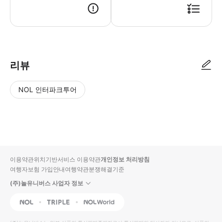
리뷰
NOL 인터파크투어
NOL
별
사
에서
점
진/
작성
높
동
된
은
영
리뷰
순
상
이용약관
위치기반서비스 이용약관
개인정보 처리방침
입니
여행자보험 가입안내
여행약관
분쟁해결기준
다.
(주)놀유니버스 사업자 정보
별
사
NOL
Triple
Interpark Global
점
진/
높
동