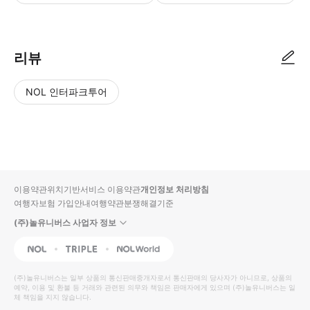
● 예약접수 후 확정이 되면 이용가능합니다. ● 바우처에 안내된 사용 방법
리뷰
NOL 인터파크투어
NOL
별
사
에서
점
진/
작성
높
동
된
은
영
리뷰
순
상
이용약관
위치기반서비스 이용약관
개인정보 처리방침
입니
여행자보험 가입안내
여행약관
분쟁해결기준
다.
(주)놀유니버스 사업자 정보
별
사
NOL
Triple
Interpark Global
점
진/
높
동
(주)놀유니버스
는 일부 상품의 통신판매중개자로서 통신판매의 당사자가 아니므로, 상품의
예약, 이용 및 환불 등 거래와 관련된 의무와 책임은 판매자에게 있으며
은
영
(주)놀유니버스
는 일
체 책임을 지지 않습니다.
순
상