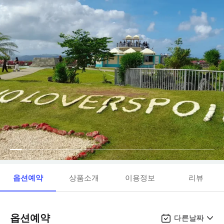
옵션예약
상품소개
이용정보
리뷰
옵션예약
다른날짜