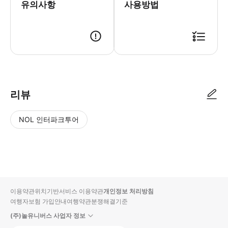
유의사항
사용방법
📩 바우처 이용 방법 - 예약 확정 후 픽업 시간 기재된 바우처를 메일로 
리뷰
NOL 인터파크투어
NOL
별
사
에서
점
진/
작성
높
동
된
은
영
리뷰
순
상
이용약관
위치기반서비스 이용약관
개인정보 처리방침
입니
여행자보험 가입안내
여행약관
분쟁해결기준
다.
(주)놀유니버스 사업자 정보