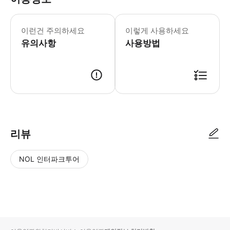
* 소요시간 : 150분 (옵션에 따라 소
이런건 주의하세요
이렇게 사용하세요
유의사항
사용방법
● 예약접수 후 확정이 되면 이용가능합니다. ● 바우처에 안내된 사용 방법
리뷰
NOL 인터파크투어
NOL
별
사
에서
점
진/
작성
높
동
된
은
영
리뷰