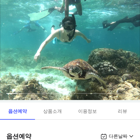
옵션예약
상품소개
이용정보
리뷰
옵션예약
다른날짜