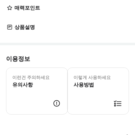
매력포인트
상품설명
이용정보
[유의사항] •아동의 경우 24개월 이
이런건 주의하세요
이렇게 사용하세요
유의사항
사용방법
[여행자보험 가입안내] •여행자 보험은 남부투어(오슬롭,모알보알,캐녀닝 등)