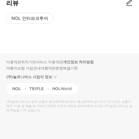
리뷰
NOL 인터파크투어
NOL
별
사
에서
점
진/
작성
높
동
된
은
영
리뷰
순
상
이용약관
위치기반서비스 이용약관
개인정보 처리방침
입니
여행자보험 가입안내
여행약관
분쟁해결기준
다.
(주)놀유니버스 사업자 정보
별
사
NOL
Triple
Interpark Global
점
진/
높
동
(주)놀유니버스
는 일부 상품의 통신판매중개자로서 통신판매의 당사자가 아니므로, 상품의
예약, 이용 및 환불 등 거래와 관련된 의무와 책임은 판매자에게 있으며
은
영
(주)놀유니버스
는 일
체 책임을 지지 않습니다.
순
상