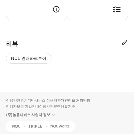
● 예약접수 후 확정이 되면 이용가능합니다. ● 바우처에 안내된 사용 방법
리뷰
NOL 인터파크투어
NOL
별
사
에서
점
진/
작성
높
동
된
은
영
리뷰
순
상
이용약관
위치기반서비스 이용약관
개인정보 처리방침
입니
여행자보험 가입안내
여행약관
분쟁해결기준
다.
(주)놀유니버스 사업자 정보
별
사
NOL
Triple
Interpark Global
점
진/