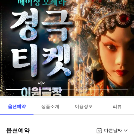
옵션예약
상품소개
이용정보
리뷰
옵션예약
다른날짜