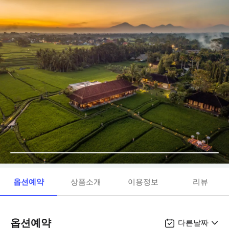
옵션예약
상품소개
이용정보
리뷰
옵션예약
다른날짜