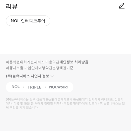
리뷰
NOL 인터파크투어
NOL
별
사
에서
점
진/
작성
높
동
된
은
영
리뷰
순
상
이용약관
위치기반서비스 이용약관
개인정보 처리방침
입니
여행자보험 가입안내
여행약관
분쟁해결기준
다.
(주)놀유니버스 사업자 정보
별
사
NOL
Triple
Interpark Global
점
진/
높
동
(주)놀유니버스
는 일부 상품의 통신판매중개자로서 통신판매의 당사자가 아니므로, 상품의
예약, 이용 및 환불 등 거래와 관련된 의무와 책임은 판매자에게 있으며
은
영
(주)놀유니버스
는 일
체 책임을 지지 않습니다.
순
상