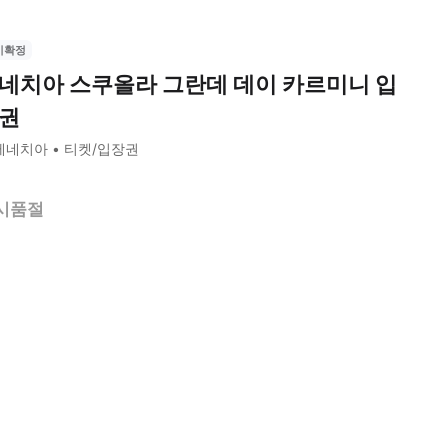
시확정
네치아 스쿠올라 그란데 데이 카르미니 입
권
베네치아
티켓/입장권
시품절