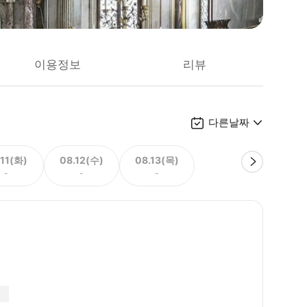
이용정보
리뷰
다른날짜
.11(화)
08.12(수)
08.13(목)
-
-
-