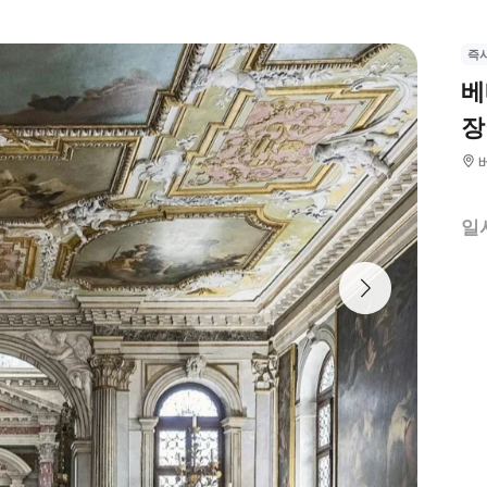
즉
베
장
일