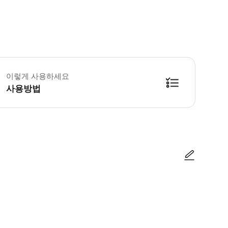
쿠올라 그란데 데이 카르미니 월요일-일요일: 10:00-17:00 운영 시간 및 
 소개 * 1598년에 설립된 베네치아의 보물을 발견하고 시대를 초월하는 우아
이렇게 사용하세요
사용방법
사진/동영상