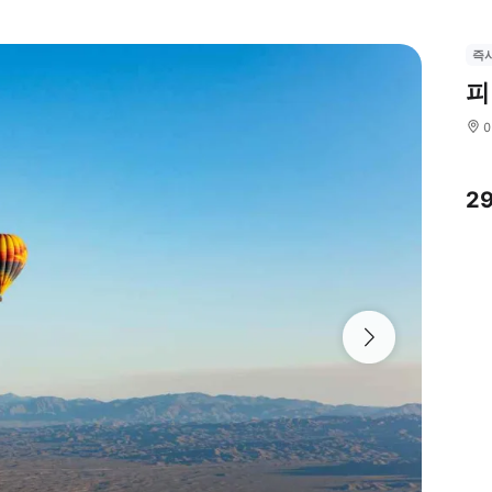
즉
피
2