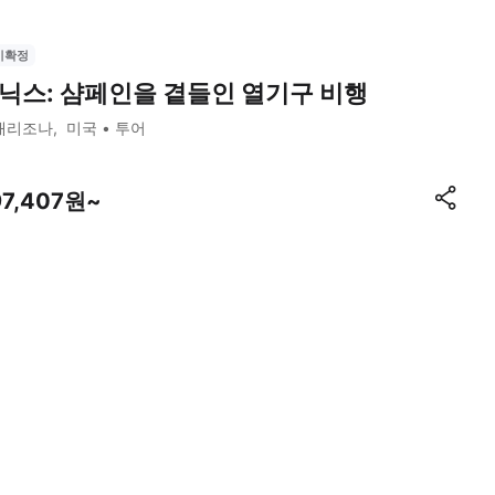
시확정
닉스: 샴페인을 곁들인 열기구 비행
애리조나
미국
투어
97,407원~