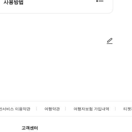
사용방법
방법을 확인한 후 이용해 주시기 바랍니다. ● 48시간 이내에 바우처를 받지 
사진/동영상
사진/동영상
반서비스 이용약관
여행약관
여행자보험 가입내역
티켓
고객센터