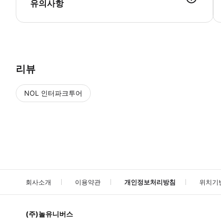
유의사항
● 예약접수 후 확정이 되면 이용가능합니다. ● 바우처에 안내된 사용 
리뷰
NOL 인터파크투어
NOL
에서 작성된 리뷰 입니다.
별점 높은순
별점 높은순
회사소개
이용약관
개인정보처리방침
위치기
(주)놀유니버스