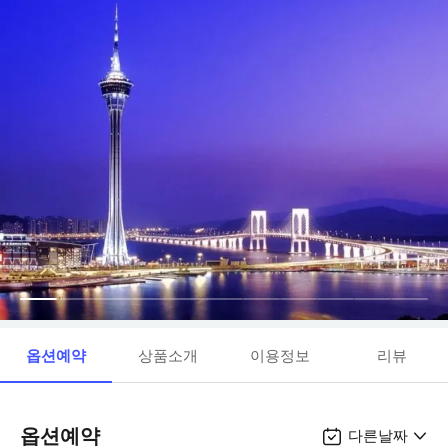
옵션예약
상품소개
이용정보
리뷰
옵션예약
다른날짜