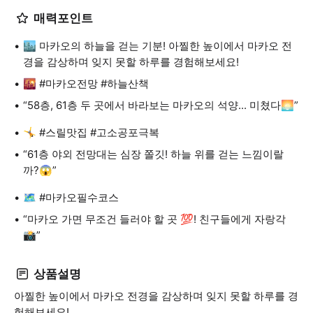
매력포인트
🏙️ 마카오의 하늘을 걷는 기분! 아찔한 높이에서 마카오 전
경을 감상하며 잊지 못할 하루를 경험해보세요!
🌇 #마카오전망 #하늘산책
“58층, 61층 두 곳에서 바라보는 마카오의 석양... 미쳤다🌅”
🤸 #스릴맛집 #고소공포극복
“61층 야외 전망대는 심장 쫄깃! 하늘 위를 걷는 느낌이랄
까?😱”
🗺️ #마카오필수코스
“마카오 가면 무조건 들러야 할 곳 💯! 친구들에게 자랑각
📸”
상품설명
아찔한 높이에서 마카오 전경을 감상하며 잊지 못할 하루를 경
험해보세요!