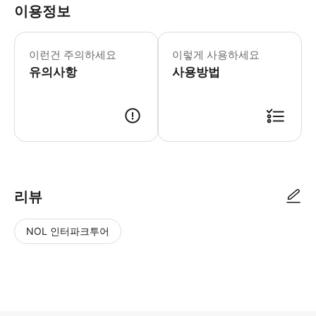
이용정보
* 소요시간 : 270분 (옵션에 따라 소
이런건 주의하세요
이렇게 사용하세요
유의사항
사용방법
● 예약접수 후 확정이 되면 이용가능합니다. ● 바우처에 안내된 사용 방법
리뷰
NOL 인터파크투어
NOL
별
사
에서
점
진/
작성
높
동
된
은
영