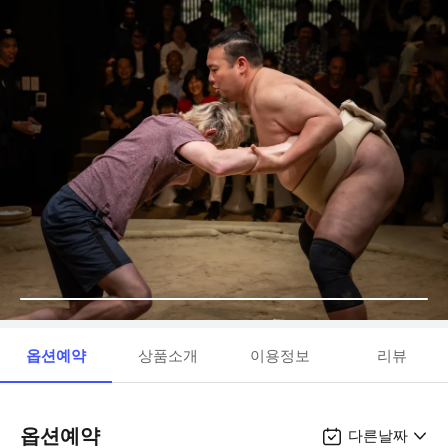
옵션예약
상품소개
이용정보
리뷰
옵션예약
다른날짜