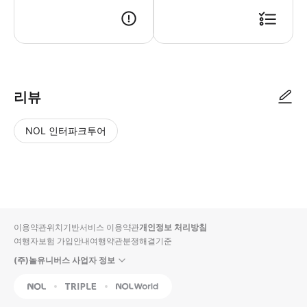
리뷰
NOL 인터파크투어
NOL
별
사
에서
점
진/
작성
높
동
된
은
영
리뷰
순
상
이용약관
위치기반서비스 이용약관
개인정보 처리방침
입니
여행자보험 가입안내
여행약관
분쟁해결기준
다.
(주)놀유니버스 사업자 정보
별
사
NOL
Triple
Interpark Global
점
진/