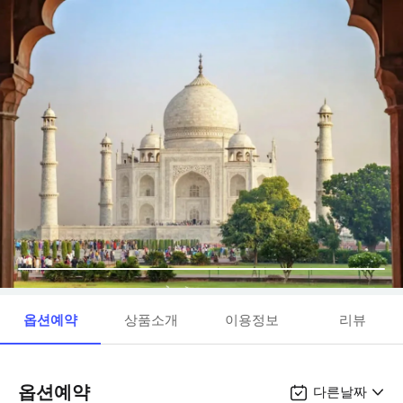
옵션예약
상품소개
이용정보
리뷰
옵션예약
다른날짜