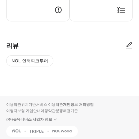
리뷰
NOL 인터파크투어
NOL
별
사
에서
점
진/
작성
높
동
된
은
영
리뷰
순
상
이용약관
위치기반서비스 이용약관
개인정보 처리방침
입니
여행자보험 가입안내
여행약관
분쟁해결기준
다.
(주)놀유니버스 사업자 정보
별
사
NOL
Triple
Interpark Global
점
진/