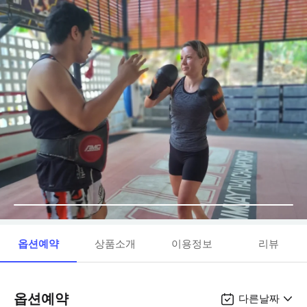
옵션예약
상품소개
이용정보
리뷰
옵션예약
다른날짜