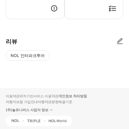
리뷰
NOL 인터파크투어
NOL
별
사
에서
점
진/
작성
높
동
된
은
영
리뷰
순
상
이용약관
위치기반서비스 이용약관
개인정보 처리방침
입니
여행자보험 가입안내
여행약관
분쟁해결기준
다.
(주)놀유니버스 사업자 정보
별
사
NOL
Triple
Interpark Global
점
진/