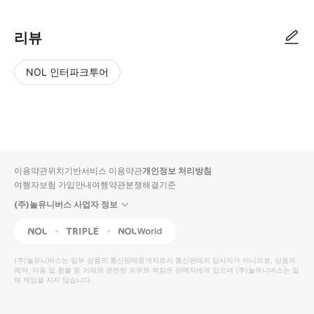
리뷰
NOL 인터파크투어
NOL
별
사
에서
점
진/
작성
높
동
된
은
영
리뷰
순
상
이용약관
위치기반서비스 이용약관
개인정보 처리방침
입니
여행자보험 가입안내
여행약관
분쟁해결기준
다.
(주)놀유니버스 사업자 정보
별
사
NOL
Triple
Interpark Global
점
진/
높
동
(주)놀유니버스
는 일부 상품의 통신판매중개자로서 통신판매의 당사자가 아니므로, 상품의
예약, 이용 및 환불 등 거래와 관련된 의무와 책임은 판매자에게 있으며
은
영
(주)놀유니버스
는 일
체 책임을 지지 않습니다.
순
상