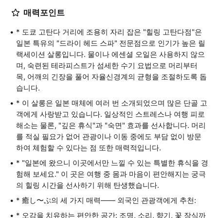
매력포인트
* 도쿄 고탄다 거리에 조용히 자리 잡은 "힐링 고탄다점"은
일본 특유의 "드라이 헤드 스파" 전문점으로 인기가 높은 릴
랙세이션 살롱입니다. 물이나 에센셜 오일은 사용하지 않으
며, 숙련된 테라피스트가 섬세한 수기 요법으로 머리부터
목, 어깨의 긴장을 풀어 자율신경계의 균형을 조절하도록 돕
습니다.
* 이 살롱은 일본 매체에 여러 번 소개되었으며 많은 단골 고
객에게 사랑받고 있습니다. 일상적인 스트레스나 여행 피로
해소는 물론, "깊은 휴식"과 "숙면" 효과를 선사합니다. 머리
를 적실 필요가 없어 관광이나 이동 중에도 부담 없이 방문
하여 체험할 수 있다는 점 또한 매력적입니다.
* "일본에 왔으니 이곳에서만 느낄 수 있는 특별한 휴식을 경
험해 보세요." 이 곳은 여행 중 몸과 마음이 편안해지는 궁극
의 힐링 시간을 선사하기 위해 탄생했습니다.
* 癒し〜ぷ의 세 가지 매력—— 외국인 관광객에게 추천:
* 오감을 치유하는 편안한 공간: 조명, 소리, 향기, 꽃 장식까