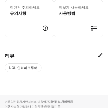
이런건 주의하세요
이렇게 사용하세요
유의사항
사용방법
리뷰
NOL 인터파크투어
NOL
별
사
에서
점
진/
작성
높
동
된
은
영
리뷰
순
상
이용약관
위치기반서비스 이용약관
개인정보 처리방침
입니
여행자보험 가입안내
여행약관
분쟁해결기준
다.