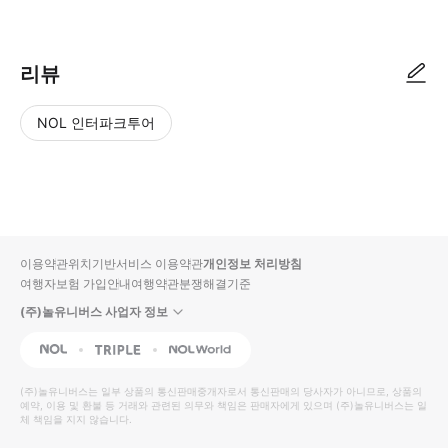
리뷰
NOL 인터파크투어
NOL
별
사
에서
점
진/
작성
높
동
된
은
영
리뷰
순
상
이용약관
위치기반서비스 이용약관
개인정보 처리방침
입니
여행자보험 가입안내
여행약관
분쟁해결기준
다.
(주)놀유니버스 사업자 정보
별
사
NOL
Triple
Interpark Global
점
진/
높
동
(주)놀유니버스
는 일부 상품의 통신판매중개자로서 통신판매의 당사자가 아니므로, 상품의
예약, 이용 및 환불 등 거래와 관련된 의무와 책임은 판매자에게 있으며
은
영
(주)놀유니버스
는 일
체 책임을 지지 않습니다.
순
상